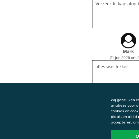
Verkeerde kapsalon 
Mark
21 jun 2026 om 
alles was lekker
Wij gebruiken c
analyses voor o
cookies en cook
plaatsen altijd
CONTACT
accepteren, om 
Öz Side
Piusstraat 154
O