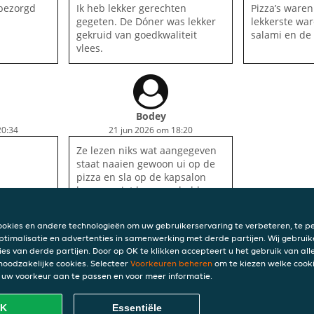
bezorgd
Ik heb lekker gerechten
Pizza’s waren
gegeten. De Dóner was lekker
lekkerste war
gekruid van goedkwaliteit
salami en de 
vlees.
Bodey
20:34
21 jun 2026 om 18:20
Ze lezen niks wat aangegeven
staat naaien gewoon ui op de
pizza en sla op de kapsalon
kunnen niet lezen en hebben
schijt aan hun klanten prutsers
deze tent en grote bek aan de
ookies en andere technologieën om uw gebruikerservaring te verbeteren, te pe
telefoon kunt beter
ptimalisatie en advertenties in samenwerking met derde partijen. Wij gebruik
hondenstront eten
ies van derde partijen. Door op OK te klikken accepteert u het gebruik van alle
 noodzakelijke cookies. Selecteer
Voorkeuren beheren
om te kiezen welke cooki
INFO
uw voorkeur aan te passen en voor meer informatie.
Algem
Privac
K
Essentiële