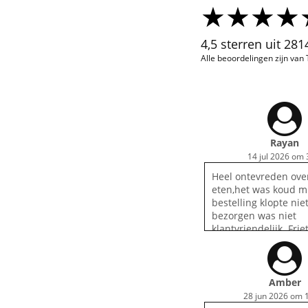
4,5 sterren uit 28
Alle beoordelingen zijn van
Rayan
14 jul 2026 om 
Heel ontevreden ove
eten,het was koud m
bestelling klopte nie
bezorgen was niet
klantvriendelijk. Frie
en koud saus klopte 
was niet goed gesmo
er ook drinken bij b
het er niet bij gekre
Amber
slecht.
28 jun 2026 om 